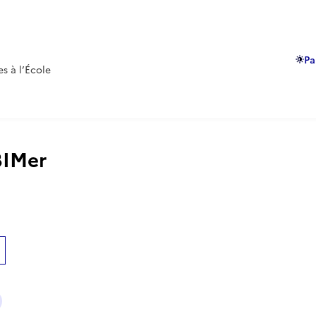
Pa
es à l’École
 BIMer